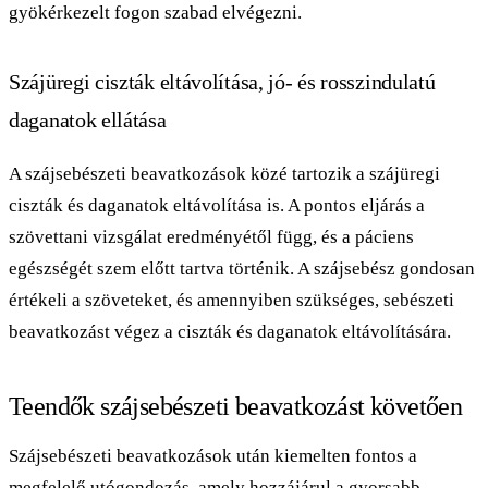
gyökérkezelt fogon szabad elvégezni.
Szájüregi ciszták eltávolítása, jó- és rosszindulatú
daganatok ellátása
A szájsebészeti beavatkozások közé tartozik a szájüregi
ciszták és daganatok eltávolítása is. A pontos eljárás a
szövettani vizsgálat eredményétől függ, és a páciens
egészségét szem előtt tartva történik. A szájsebész gondosan
értékeli a szöveteket, és amennyiben szükséges, sebészeti
beavatkozást végez a ciszták és daganatok eltávolítására.
Teendők szájsebészeti beavatkozást követően
Szájsebészeti beavatkozások után kiemelten fontos a
megfelelő utógondozás, amely hozzájárul a gyorsabb