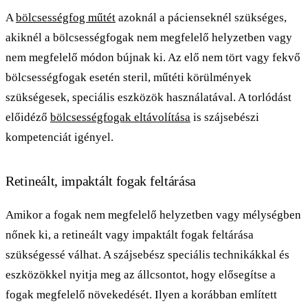
A
bölcsességfog műtét
azoknál a pácienseknél szükséges,
akiknél a bölcsességfogak nem megfelelő helyzetben vagy
nem megfelelő módon bújnak ki. Az elő nem tört vagy fekvő
bölcsességfogak esetén steril, műtéti körülmények
szükségesek, speciális eszközök használatával. A torlódást
előidéző
bölcsességfogak eltávolítása
is szájsebészi
kompetenciát igényel.
Retineált, impaktált fogak feltárása
Amikor a fogak nem megfelelő helyzetben vagy mélységben
nőnek ki, a retineált vagy impaktált fogak feltárása
szükségessé válhat. A szájsebész speciális technikákkal és
eszközökkel nyitja meg az állcsontot, hogy elősegítse a
fogak megfelelő növekedését. Ilyen a korábban említett