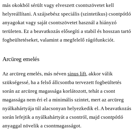
más okokból sérült vagy elveszett csontszövetet kell
helyreállítani. A szájsebész speciális (szintetikus) csontpótló
anyagokat vagy saját csontszövetet használ a hiányzó
területen. Ez a beavatkozás elősegíti a stabil és hosszan tartó
fogbeültetéseket, valamint a megfelelő rágófunkciót.
Arcüreg emelés
Az arcüreg emelés, más néven
sinus lift
, akkor válik
szükségessé, ha a felső állcsontba tervezett fogbeültetés
során az arcüreg magassága korlátozott, tehát a csont
magassága nem éri el a minimális szintet, mert az arcüreg
nyálkahártyája túl alacsonyan helyezkedik el. A beavatkozás
során lefejtik a nyálkahártyát a csontról, majd csontpótló
anyaggal növelik a csontmagasságot.