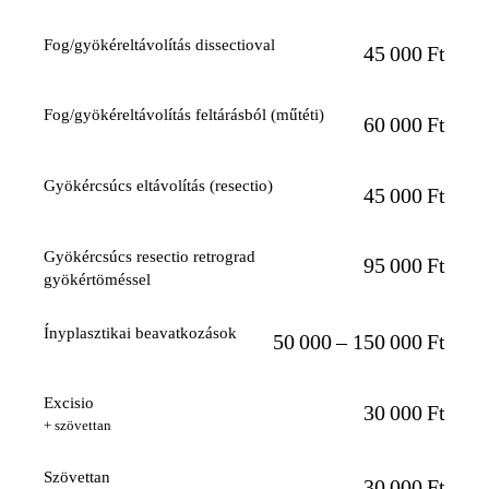
Fog/gyökéreltávolítás dissectioval
45 000 Ft
Fog/gyökéreltávolítás feltárásból (műtéti)
60 000 Ft
Gyökércsúcs eltávolítás (resectio)
45 000 Ft
Gyökércsúcs resectio retrograd
95 000 Ft
gyökértöméssel
Ínyplasztikai beavatkozások
50 000 – 150 000 Ft
Excisio
30 000 Ft
+ szövettan
Szövettan
30 000 Ft