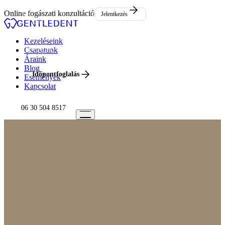
Események
Online fogászati konzultáció
Jelentkezés
Kapcsolat
Kezeléseink
Csapatunk
Áraink
Blog
Időpontfoglalás
Események
Kapcsolat
06 30 504 8517
06 30 504 8517