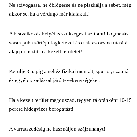
Ne szívogassa, ne öblögesse és ne piszkálja a sebet, még
akkor se, ha a vérdugó már kialakult!
A beavatkozás helyét is szükséges tisztítani! Fogmosás
során puha sörtéjű fogkefével és csak az orvosi utasítás
alapján tisztítsa a kezelt területet!
Kerülje 3 napig a nehéz fizikai munkát, sportot, szaunát
és egyéb izzadással járó tevékenységeket!
Ha a kezelt terület megduzzad, tegyen rá óránként 10-15
percre hidegvizes borogatást!
A varratszedésig ne használjon szájzuhanyt!