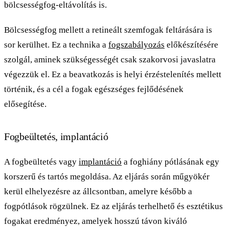
bölcsességfog-eltávolítás is.
Bölcsességfog mellett a retineált szemfogak feltárására is
sor kerülhet. Ez a technika a
fogszabályozás
előkészítésére
szolgál, aminek szükségességét csak szakorvosi javaslatra
végezzük el. Ez a beavatkozás is helyi érzéstelenítés mellett
történik, és a cél a fogak egészséges fejlődésének
elősegítése.
Fogbeültetés, implantáció
A fogbeültetés vagy
implantáció
a foghiány pótlásának egy
korszerű és tartós megoldása. Az eljárás során műgyökér
kerül elhelyezésre az állcsontban, amelyre később a
fogpótlások rögzülnek. Ez az eljárás terhelhető és esztétikus
fogakat eredményez, amelyek hosszú távon kiváló