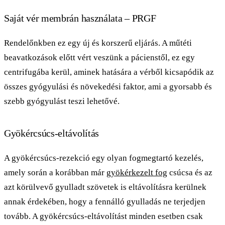
Saját vér membrán használata – PRGF
Rendelőnkben ez egy új és korszerű eljárás. A műtéti
beavatkozások előtt vért veszünk a pácienstől, ez egy
centrifugába kerül, aminek hatására a vérből kicsapódik az
összes gyógyulási és növekedési faktor, ami a gyorsabb és
szebb gyógyulást teszi lehetővé.
Gyökércsúcs-eltávolítás
A gyökércsúcs-rezekció egy olyan fogmegtartó kezelés,
amely során a korábban már
gyökérkezelt fog
csúcsa és az
azt körülvevő gyulladt szövetek is eltávolításra kerülnek
annak érdekében, hogy a fennálló gyulladás ne terjedjen
tovább. A gyökércsúcs-eltávolítást minden esetben csak