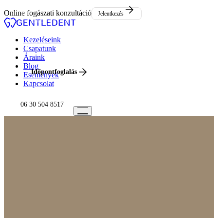
Események
Online fogászati konzultáció
Jelentkezés
Kapcsolat
Kezeléseink
Csapatunk
Áraink
Blog
Időpontfoglalás
Események
Kapcsolat
06 30 504 8517
06 30 504 8517