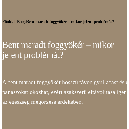
Főoldal
›
Blog
›
Bent maradt foggyökér – mikor jelent problémát?
Bent maradt foggyökér – mikor
jelent problémát?
A bent maradt foggyökér hosszú távon gyulladást és 
panaszokat okozhat, ezért szakszerű eltávolítása igen 
az egészség megőrzése érdekében.