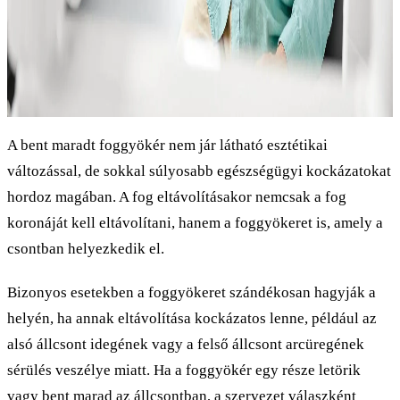
A bent maradt foggyökér nem jár látható esztétikai
változással, de sokkal súlyosabb egészségügyi kockázatokat
hordoz magában. A fog eltávolításakor nemcsak a fog
koronáját kell eltávolítani, hanem a foggyökeret is, amely a
csontban helyezkedik el.
Bizonyos esetekben a foggyökeret szándékosan hagyják a
helyén, ha annak eltávolítása kockázatos lenne, például az
alsó állcsont idegének vagy a felső állcsont arcüregének
sérülés veszélye miatt. Ha a foggyökér egy része letörik
vagy bent marad az állcsontban, a szervezet válaszként