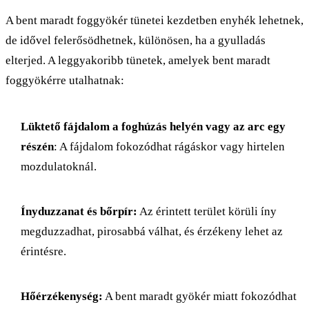
A bent maradt foggyökér tünetei kezdetben enyhék lehetnek,
de idővel felerősödhetnek, különösen, ha a gyulladás
elterjed. A leggyakoribb tünetek, amelyek bent maradt
foggyökérre utalhatnak:
Lüktető fájdalom a foghúzás helyén vagy az arc egy
részén
: A fájdalom fokozódhat rágáskor vagy hirtelen
mozdulatoknál.
Ínyduzzanat és bőrpír:
Az érintett terület körüli íny
megduzzadhat, pirosabbá válhat, és érzékeny lehet az
érintésre.
Hőérzékenység:
A bent maradt gyökér miatt fokozódhat