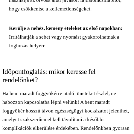
használja az orvosa által javasolt fájdalomcsillapítót,
hogy csökkentse a kellemetlenségeket.
Kerülje a nehéz, kemény ételeket az első napokban:
Irritálhatják a sebet vagy nyomást gyakorolhatnak a
foghúzás helyére.
Időpontfoglalás: mikor keresse fel
rendelőnket?
Ha bent maradt foggyökérre utaló tüneteket észlel, ne
habozzon kapcsolatba lépni velünk! A bent maradt
foggyökér hosszú távon egészségügyi kockázatot jelenthet,
amelyet szakszerűen el kell távolítani a későbbi
komplikációk elkerülése érdekében. Rendelőnkben gyorsan