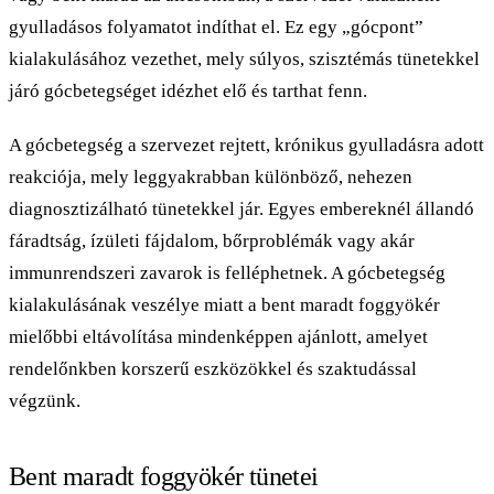
gyulladásos folyamatot indíthat el. Ez egy „gócpont”
kialakulásához vezethet, mely súlyos, szisztémás tünetekkel
járó gócbetegséget idézhet elő és tarthat fenn.
A gócbetegség a szervezet rejtett, krónikus gyulladásra adott
reakciója, mely leggyakrabban különböző, nehezen
diagnosztizálható tünetekkel jár. Egyes embereknél állandó
fáradtság, ízületi fájdalom, bőrproblémák vagy akár
immunrendszeri zavarok is felléphetnek. A gócbetegség
kialakulásának veszélye miatt a bent maradt foggyökér
mielőbbi eltávolítása mindenképpen ajánlott, amelyet
rendelőnkben korszerű eszközökkel és szaktudással
végzünk.
Bent maradt foggyökér tünetei