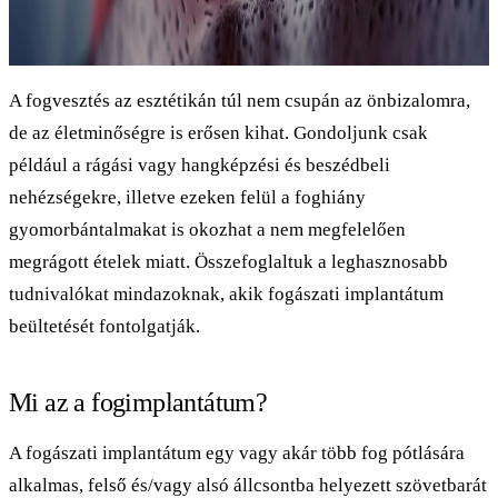
A fogvesztés az esztétikán túl nem csupán az önbizalomra,
de az életminőségre is erősen kihat. Gondoljunk csak
például a rágási vagy hangképzési és beszédbeli
nehézségekre, illetve ezeken felül a foghiány
gyomorbántalmakat is okozhat a nem megfelelően
megrágott ételek miatt. Összefoglaltuk a leghasznosabb
tudnivalókat mindazoknak, akik fogászati implantátum
beültetését fontolgatják.
Mi az a fogimplantátum?
A fogászati implantátum egy vagy akár több fog pótlására
alkalmas, felső és/vagy alsó állcsontba helyezett szövetbarát