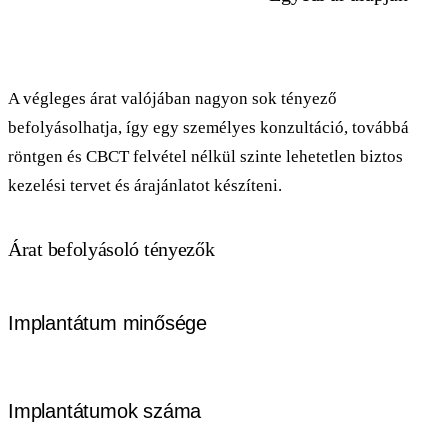
A végleges árat valójában nagyon sok tényező
befolyásolhatja, így egy személyes konzultáció, továbbá
röntgen és CBCT felvétel nélkül szinte lehetetlen biztos
kezelési tervet és árajánlatot készíteni.
Árat befolyásoló tényezők
Implantátum minősége
Mint az élet minden területén, különböző gyártók, különböző
Implantátumok száma
minőségben és ezzel párhuzamosan különböző áron kínálják
termékeiket. A fogászati implantátumoknál a magasabb ár a legtöbb