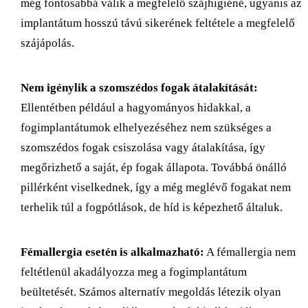
még fontosabbá válik a megfelelő szájhigiéné, ugyanis az
implantátum hosszú távú sikerének feltétele a megfelelő
szájápolás.
Nem igénylik a szomszédos fogak átalakítását:
Ellentétben például a hagyományos hidakkal, a
fogimplantátumok elhelyezéséhez nem szükséges a
szomszédos fogak csiszolása vagy átalakítása, így
megőrizhető a saját, ép fogak állapota. Továbbá önálló
pillérként viselkednek, így a még meglévő fogakat nem
terhelik túl a fogpótlások, de híd is képezhető általuk.
Fémallergia esetén is alkalmazható:
A fémallergia nem
feltétlenül akadályozza meg a fogimplantátum
beültetését. Számos alternatív megoldás létezik olyan