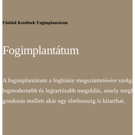
Főoldal
›
Kezelések
›
Fogimplantátum
Fogimplantátum
A fogimplantátum a foghiány megszüntetésére szolgá
legmodernebb és legtartósabb megoldás, amely megfe
gondozás mellett akár egy élethosszig is kitarthat.