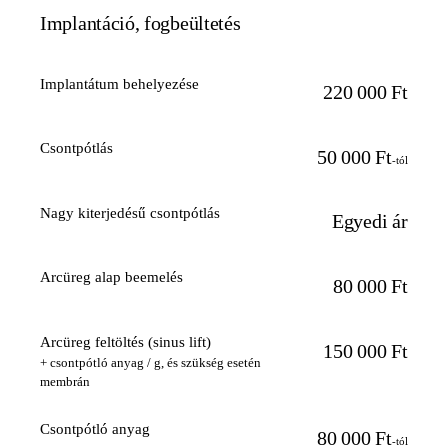
súlyos gyulladás léphet fel, amely miatt az implantátumot végső
Implantáció, fogbeültetés
esetben akár el is kell távolítani.
Implantátum behelyezése
220 000 Ft
Csontpótlás
50 000 Ft
-tól
Nagy kiterjedésű csontpótlás
Egyedi ár
Arcüreg alap beemelés
80 000 Ft
Arcüreg feltöltés (sinus lift)
150 000 Ft
+ csontpótló anyag / g, és szükség esetén
membrán
Csontpótló anyag
80 000 Ft
-tól