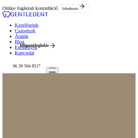
Események
Online fogászati konzultáció
Jelentkezés
Kapcsolat
Kezeléseink
Csapatunk
Áraink
Blog
Időpontfoglalás
Események
Kapcsolat
06 30 504 8517
06 30 504 8517