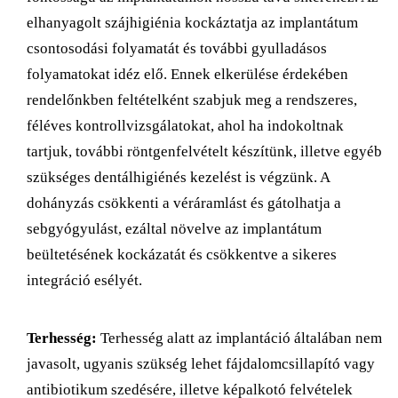
elhanyagolt szájhigiénia kockáztatja az implantátum
csontosodási folyamatát és további gyulladásos
folyamatokat idéz elő. Ennek elkerülése érdekében
rendelőnkben feltételként szabjuk meg a rendszeres,
féléves kontrollvizsgálatokat, ahol ha indokoltnak
tartjuk, további röntgenfelvételt készítünk, illetve egyéb
szükséges dentálhigiénés kezelést is végzünk. A
dohányzás csökkenti a véráramlást és gátolhatja a
sebgyógyulást, ezáltal növelve az implantátum
beültetésének kockázatát és csökkentve a sikeres
integráció esélyét.
Terhesség:
Terhesség alatt az implantáció általában nem
javasolt, ugyanis szükség lehet fájdalomcsillapító vagy
antibiotikum szedésére, illetve képalkotó felvételek