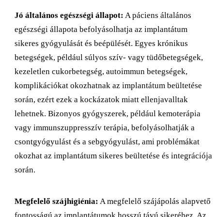
Jó általános egészségi állapot:
A páciens általános
egészségi állapota befolyásolhatja az implantátum
sikeres gyógyulását és beépülését. Egyes krónikus
betegségek, például súlyos szív- vagy tüdőbetegségek,
kezeletlen cukorbetegség, autoimmun betegségek,
komplikációkat okozhatnak az implantátum beültetése
során, ezért ezek a kockázatok miatt ellenjavalltak
lehetnek. Bizonyos gyógyszerek, például kemoterápia
vagy immunszuppresszív terápia, befolyásolhatják a
csontgyógyulást és a sebgyógyulást, ami problémákat
okozhat az implantátum sikeres beültetése és integrációja
során.
Megfelelő szájhigiénia:
A megfelelő szájápolás alapvető
fontosságú az implantátumok hosszú távú sikeréhez. Az