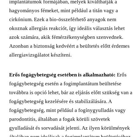
implantátumok formájában, melyek kiválthatják a
hagyományos fémeket, mint például a titán vagy a
cirkónium. Ezek a bio-összeférhető anyagok nem
okoznak allergiás reakciót, így ideális választás lehet
azok számára, akik fémérzékenységben szenvednek.
Azonban a biztonság kedvéért a beültetés előtt érdemes
allergiavizsgálatot készíteni.
Erős fogágybetegség esetében is alkalmazható:
Erős
fogágybetegség esetén a fogimplantátum beültetése
továbbra is opció lehet, bár az eljárás előtt szükség van a
fogágybetegség kezelésére és stabilizálására. A
fogágybetegség, mint például a fogínygyulladás vagy
parodontitis, általában a fogak körüli szövetek
gyulladását és sorvadását jelenti. Az ilyen körülmények
általában nem ideálisak a fogimplantátum beültetéséhez,