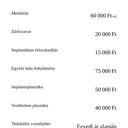
Membrán
60 000 Ft
-tól
Zárócsavar
20 000 Ft
Implantátum felszabadítás
15 000 Ft
Egyéni titán felépítmény
75 000 Ft
Implantoplasztika
50 000 Ft
Vestibulum plasztika
40 000 Ft
Titánhálós csontépítés
Egyedi ár alapján