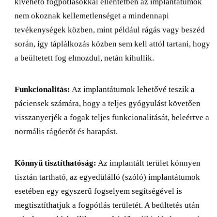
kivehető fogpótlásokkal ellentétben az implantátumok
nem okoznak kellemetlenséget a mindennapi
tevékenységek közben, mint például rágás vagy beszéd
során, így táplálkozás közben sem kell attól tartani, hogy
a beültetett fog elmozdul, netán kihullik.
Funkcionalitás:
Az implantátumok lehetővé teszik a
páciensek számára, hogy a teljes gyógyulást követően
visszanyerjék a fogak teljes funkcionalitását, beleértve a
normális rágóerőt és harapást.
Könnyű tisztíthatóság:
Az implantált terület könnyen
tisztán tartható, az egyedülálló (szóló) implantátumok
esetében egy egyszerű fogselyem segítségével is
megtisztíthatjuk a fogpótlás területét. A beültetés után