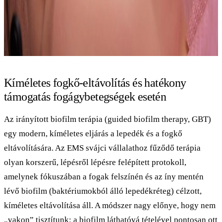
Kíméletes fogkő-eltávolítás és hatékony
támogatás fogágybetegségek esetén
Az irányított biofilm terápia (guided biofilm therapy, GBT)
egy modern, kíméletes eljárás a lepedék és a fogkő
eltávolítására. Az EMS svájci vállalathoz fűződő terápia
olyan korszerű, lépésről lépésre felépített protokoll,
amelynek fókuszában a fogak felszínén és az íny mentén
lévő biofilm (baktériumokból álló lepedékréteg) célzott,
kíméletes eltávolítása áll. A módszer nagy előnye, hogy nem
„vakon” tisztítunk: a biofilm láthatóvá tételével pontosan ott