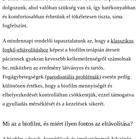
dolgozunk, ahol valóban szükség van rá, így hatékonyabban
és komfortosabban érhetünk el tökéletesen tiszta, sima
fogfelszínt.
A mindennapi rendelői tapasztalatunk az, hogy a
klasszikus
fogkő-eltávolításhoz
képest a biofilm terápián átesett
páciensek gyakran kevesebb kellemetlenségről számolnak
be, miközben az eredmény látványos és tartós.
Fogágybetegségek (
parodontális problémák
) esetén pedig
különösen értékes, hogy a biofilm mennyiségét és
elhelyezkedését kontrolláltan csökkentjük, ezzel támogatva
a gyulladás mérséklését és a kezelések sikerét.
Mi az a biofilm, és miért ilyen fontos az eltávolítása?
A biofilm a fogak, fogpótlások és implantátumok felszínén