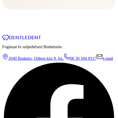
Fogászat és szájsebészet Budaörsön
2040 Budaörs, Otthon köz 8. fsz.
06 30 504 8517
e-mail