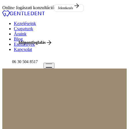
Események
Online fogászati konzultáció
Jelentkezés
Kapcsolat
Kezeléseink
Csapatunk
Áraink
Blog
Időpontfoglalás
Események
Kapcsolat
06 30 504 8517
06 30 504 8517