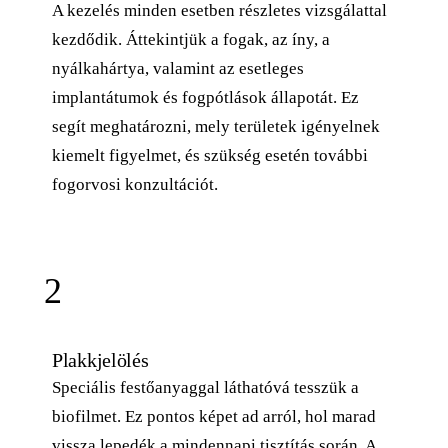
A kezelés minden esetben részletes vizsgálattal
kezdődik. Áttekintjük a fogak, az íny, a
nyálkahártya, valamint az esetleges
implantátumok és fogpótlások állapotát. Ez
segít meghatározni, mely területek igényelnek
kiemelt figyelmet, és szükség esetén további
fogorvosi konzultációt.
2
Plakkjelölés
Speciális festőanyaggal láthatóvá tesszük a
biofilmet. Ez pontos képet ad arról, hol marad
vissza lepedék a mindennapi tisztítás során. A