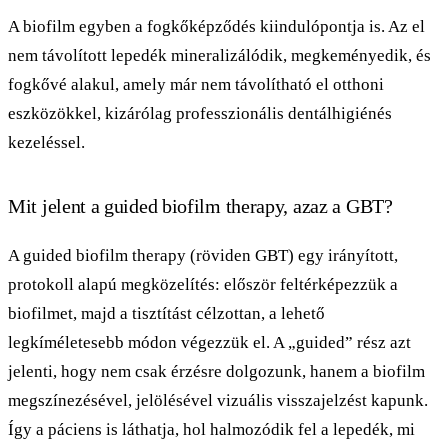
A biofilm egyben a fogkőképződés kiindulópontja is. Az el
nem távolított lepedék mineralizálódik, megkeményedik, és
fogkővé alakul, amely már nem távolítható el otthoni
eszközökkel, kizárólag professzionális dentálhigiénés
kezeléssel.
Mit jelent a guided biofilm therapy, azaz a GBT?
A guided biofilm therapy (röviden GBT) egy irányított,
protokoll alapú megközelítés: először feltérképezzük a
biofilmet, majd a tisztítást célzottan, a lehető
legkíméletesebb módon végezzük el. A „guided” rész azt
jelenti, hogy nem csak érzésre dolgozunk, hanem a biofilm
megszínezésével, jelölésével vizuális visszajelzést kapunk.
Így a páciens is láthatja, hol halmozódik fel a lepedék, mi