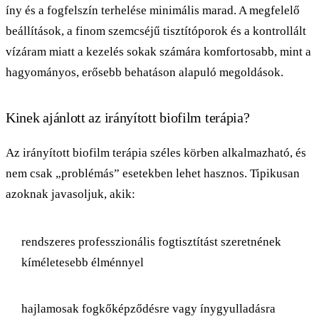
íny és a fogfelszín terhelése minimális marad. A megfelelő
beállítások, a finom szemcséjű tisztítóporok és a kontrollált
vízáram miatt a kezelés sokak számára komfortosabb, mint a
hagyományos, erősebb behatáson alapuló megoldások.
Kinek ajánlott az irányított biofilm terápia?
Az irányított biofilm terápia széles körben alkalmazható, és
nem csak „problémás” esetekben lehet hasznos. Tipikusan
azoknak javasoljuk, akik:
rendszeres professzionális fogtisztítást szeretnének
kíméletesebb élménnyel
hajlamosak fogkőképződésre vagy ínygyulladásra