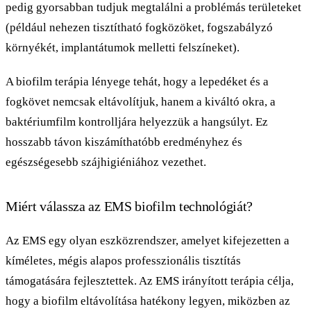
pedig gyorsabban tudjuk megtalálni a problémás területeket
(például nehezen tisztítható fogközöket, fogszabályzó
környékét, implantátumok melletti felszíneket).
A biofilm terápia lényege tehát, hogy a lepedéket és a
fogkövet nemcsak eltávolítjuk, hanem a kiváltó okra, a
baktériumfilm kontrolljára helyezzük a hangsúlyt. Ez
hosszabb távon kiszámíthatóbb eredményhez és
egészségesebb szájhigiéniához vezethet.
Miért válassza az EMS biofilm technológiát?
Az EMS egy olyan eszközrendszer, amelyet kifejezetten a
kíméletes, mégis alapos professzionális tisztítás
támogatására fejlesztettek. Az EMS irányított terápia célja,
hogy a biofilm eltávolítása hatékony legyen, miközben az