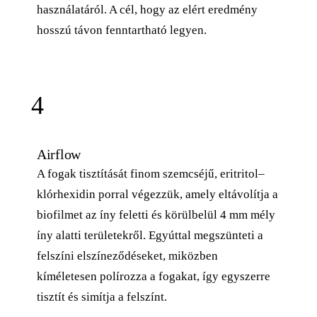
használatáról. A cél, hogy az elért eredmény
hosszú távon fenntartható legyen.
4
Airflow
A fogak tisztítását finom szemcséjű, eritritol–
klórhexidin porral végezzük, amely eltávolítja a
biofilmet az íny feletti és körülbelül 4 mm mély
íny alatti területekről. Egyúttal megszünteti a
felszíni elszíneződéseket, miközben
kíméletesen polírozza a fogakat, így egyszerre
tisztít és simítja a felszínt.