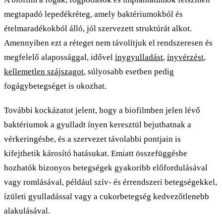
megtapadó lepedékréteg, amely baktériumokból és
ételmaradékokból álló, jól szervezett struktúrát alkot.
Amennyiben ezt a réteget nem távolítjuk el rendszeresen és
megfelelő alapossággal, idővel
ínygyulladást
,
ínyvérzést
,
kellemetlen szájszagot
, súlyosabb esetben pedig
fogágybetegséget is okozhat.
További kockázatot jelent, hogy a biofilmben jelen lévő
baktériumok a gyulladt ínyen keresztül bejuthatnak a
vérkeringésbe, és a szervezet távolabbi pontjain is
kifejthetik károsító hatásukat. Emiatt összefüggésbe
hozhatók bizonyos betegségek gyakoribb előfordulásával
vagy romlásával, például szív- és érrendszeri betegségekkel,
ízületi gyulladással vagy a cukorbetegség kedvezőtlenebb
alakulásával.