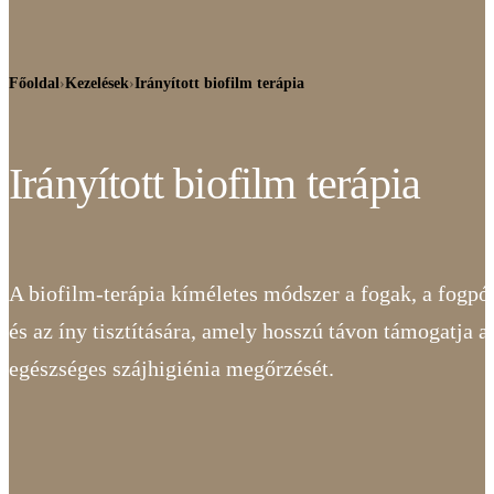
Főoldal
›
Kezelések
›
Irányított biofilm terápia
Irányított biofilm terápia
A biofilm-terápia kíméletes módszer a fogak, a fogpó
és az íny tisztítására, amely hosszú távon támogatja a
egészséges szájhigiénia megőrzését.