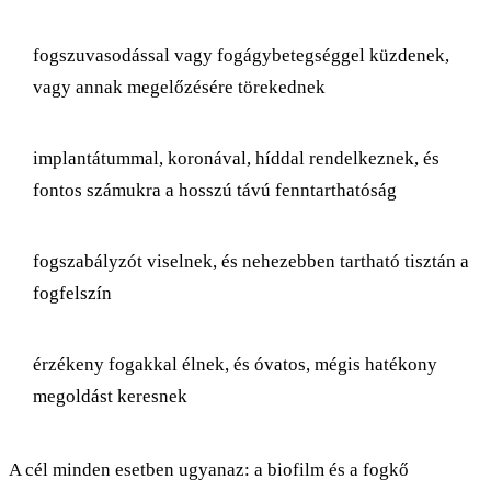
fogszuvasodással vagy fogágybetegséggel küzdenek,
vagy annak megelőzésére törekednek
implantátummal, koronával, híddal rendelkeznek, és
fontos számukra a hosszú távú fenntarthatóság
fogszabályzót viselnek, és nehezebben tartható tisztán a
fogfelszín
érzékeny fogakkal élnek, és óvatos, mégis hatékony
megoldást keresnek
A cél minden esetben ugyanaz: a biofilm és a fogkő