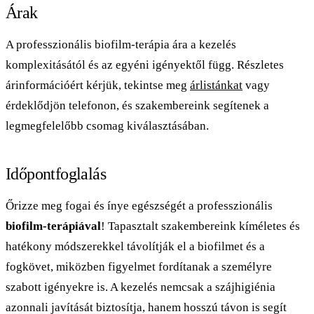
Árak
fogkő is jelen van, ott a fogkőeltávolítás is a folyamat része.
A professzionális biofilm-terápia ára a kezelés
komplexitásától és az egyéni igényektől függ. Részletes
árinformációért kérjük, tekintse meg
árlistánkat
vagy
érdeklődjön telefonon, és szakembereink segítenek a
legmegfelelőbb csomag kiválasztásában.
Időpontfoglalás
Őrizze meg fogai és ínye egészségét a professzionális
biofilm-terápiával
! Tapasztalt szakembereink kíméletes és
hatékony módszerekkel távolítják el a biofilmet és a
fogkövet, miközben figyelmet fordítanak a személyre
szabott igényekre is. A kezelés nemcsak a szájhigiénia
azonnali javítását biztosítja, hanem hosszú távon is segít