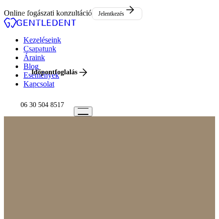
Események
Online fogászati konzultáció
Jelentkezés
Kapcsolat
Kezeléseink
Csapatunk
Áraink
Blog
Időpontfoglalás
Események
Kapcsolat
06 30 504 8517
06 30 504 8517