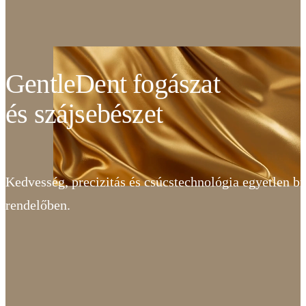
GentleDent fogászat
és szájsebészet
Kedvesség, precizitás és csúcstechnológia egyetlen b
rendelőben.