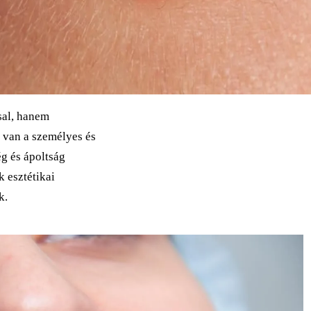
sal, hanem
l van a személyes és
g és ápoltság
 esztétikai
k.