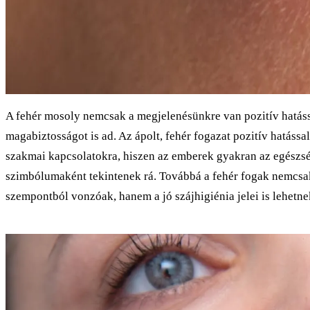
A fehér mosoly nemcsak a megjelenésünkre van pozitív hatás
magabiztosságot is ad. Az ápolt, fehér fogazat pozitív hatássa
szakmai kapcsolatokra, hiszen az emberek gyakran az egészsé
szimbólumaként tekintenek rá. Továbbá a fehér fogak nemcsak
szempontból vonzóak, hanem a jó szájhigiénia jelei is lehetne