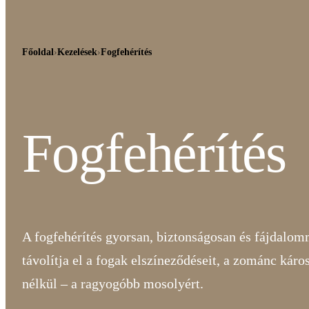
Főoldal
›
Kezelések
›
Fogfehérítés
Fogfehérítés
A fogfehérítés gyorsan, biztonságosan és fájdalo
távolítja el a fogak elszíneződéseit, a zománc káros
nélkül – a ragyogóbb mosolyért.