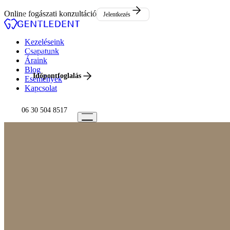
Események
Online fogászati konzultáció
Jelentkezés
Kapcsolat
Kezeléseink
Csapatunk
Áraink
Blog
Időpontfoglalás
Események
Kapcsolat
06 30 504 8517
06 30 504 8517