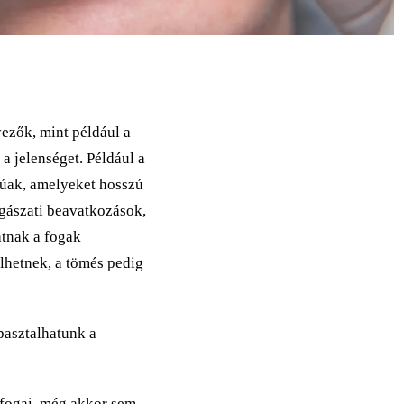
ezők, mint például a
 a jelenséget. Például a
ásúak, amelyeket hosszú
ogászati beavatkozások,
atnak a fogak
lhetnek, a tömés pedig
pasztalhatunk a
fogai, még akkor sem,