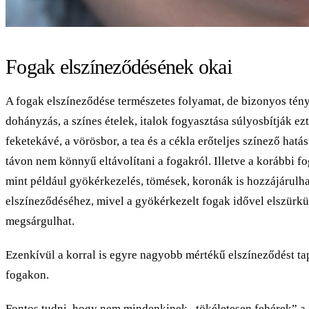
Fogak elszíneződésének okai
A fogak elszíneződése természetes folyamat, de bizonyos tény
dohányzás, a színes ételek, italok fogyasztása súlyosbítják ezt
feketekávé, a vörösbor, a tea és a cékla erőteljes színező hat
távon nem könnyű eltávolítani a fogakról. Illetve a korábbi f
mint például gyökérkezelés, tömések, koronák is hozzájárulh
elszíneződéséhez, mivel a gyökérkezelt fogak idővel elszürkü
megsárgulhat.
Ezenkívül a korral is egyre nagyobb mértékű elszíneződést ta
fogakon.
Fontos tudni, hogy nem mindenkinek „tökéletesen fehérek” a 