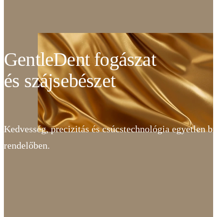
GentleDent fogászat
és szájsebészet
Kedvesség, precizitás és csúcstechnológia egyetlen b
rendelőben.