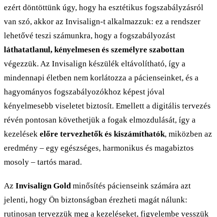
ezért döntöttünk úgy, hogy ha esztétikus fogszabályzásról
van szó, akkor az Invisalign-t alkalmazzuk: ez a rendszer
lehetővé teszi számunkra, hogy a fogszabályozást
láthatatlanul, kényelmesen és személyre szabottan
végezzük. Az Invisalign készülék eltávolítható, így a
mindennapi életben nem korlátozza a pácienseinket, és a
hagyományos fogszabályozókhoz képest jóval
kényelmesebb viseletet biztosít. Emellett a digitális tervezés
révén pontosan követhetjük a fogak elmozdulását, így a
kezelések
előre tervezhetők és kiszámíthatók
, miközben az
eredmény – egy egészséges, harmonikus és magabiztos
mosoly – tartós marad.
Az
Invisalign Gold
minősítés pácienseink számára azt
jelenti, hogy Ön biztonságban érezheti magát nálunk:
rutinosan tervezzük meg a kezeléseket, figyelembe vesszük