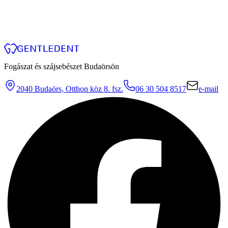
Fogászat és szájsebészet Budaörsön
2040 Budaörs, Otthon köz 8. fsz.
06 30 504 8517
e-mail