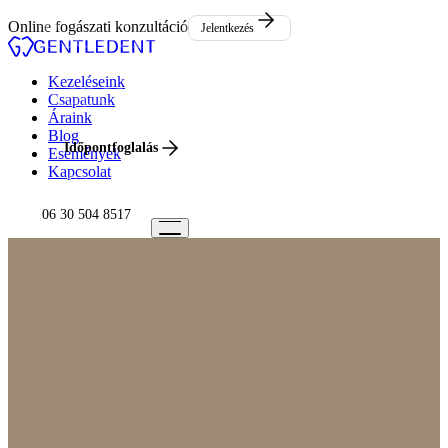
Események
Online fogászati konzultáció
Jelentkezés
Kapcsolat
Kezeléseink
Csapatunk
Áraink
Blog
Időpontfoglalás
Események
Kapcsolat
06 30 504 8517
06 30 504 8517