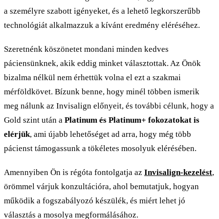
a személyre szabott igényeket, és a lehető legkorszerűbb
technológiát alkalmazzuk a kívánt eredmény eléréséhez.
Szeretnénk köszönetet mondani minden kedves
páciensünknek, akik eddig minket választottak. Az Önök
bizalma nélkül nem érhettük volna el ezt a szakmai
mérföldkövet. Bízunk benne, hogy minél többen ismerik
meg nálunk az Invisalign előnyeit, és további célunk, hogy a
Gold szint után a
Platinum és Platinum+ fokozatokat is
elérjük
, ami újabb lehetőséget ad arra, hogy még több
pácienst támogassunk a tökéletes mosolyuk elérésében.
Amennyiben Ön is régóta fontolgatja az
Invisalign-kezelést
,
örömmel várjuk konzultációra, ahol bemutatjuk, hogyan
működik a fogszabályozó készülék, és miért lehet jó
választás a mosolya megformálásához.